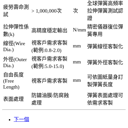
全球彈簧高頻率
疲勞壽命測
> 1,000,000次
次
拉伸彈簧測試認
試
證
拉伸彈性係
精密儀器復位彈
N/mm
高精度穩定輸出
數(k)
簧專用
視客戶需求客製
線徑(Wire
mm
彈簧線徑客製化
Dia.)
(範例:0.8-2.0)
視客戶需求客製
外徑(Outer
mm
彈簧外徑客製化
Dia.)
(範例:5.0-15.0)
自由長度
可依圖紙量身訂
mm
(Free
視客戶需求客製
製彈簧長度
Length)
防鏽油膜/防腐蝕
彈簧表面處理可
表面處理
處理
依需求客製
下一個