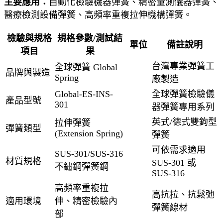
主要應用：
自動化檢驗機器彈簧、精密量測儀器彈簧、
醫療檢測設備彈簧、高頻率重複拉伸機構彈簧。
檢驗與規格
規格參數/測試結
單位
備註說明
項目
果
台灣專業彈簧工
全球彈簧 Global
品牌與製造
Spring
廠製造
Global-ES-INS-
全球彈簧檢驗儀
產品型號
301
器彈簧專用系列
英式/德式雙鉤型
拉伸彈簧
彈簧類型
(Extension Spring)
彈簧
可依需求適用
SUS-301/SUS-316
材質規格
SUS-301 或
不鏽鋼彈簧鋼
SUS-316
高頻率重複拉
高抗拉、抗鬆弛
適用環境
伸、精密檢驗內
彈簧線材
部