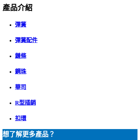
產品介紹
彈簧
彈簧配件
鏈條
鋼珠
華司
R型插銷
扣環
想了解更多產品？