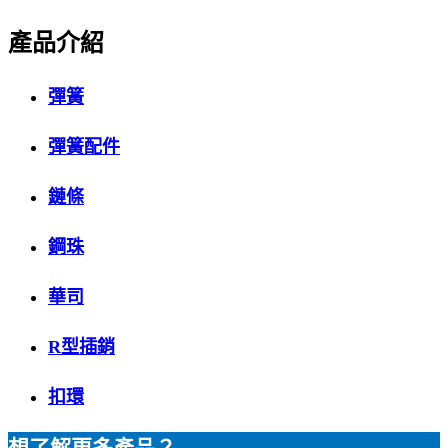
產品介紹
彈簧
彈簧配件
鏈條
鋼珠
華司
R型插銷
扣環