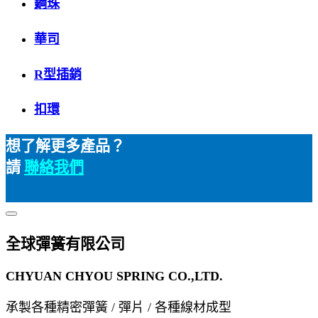
鋼珠
華司
R型插銷
扣環
想了解更多產品？
請
聯絡我們
全球彈簧有限公司
CHYUAN CHYOU SPRING CO.,LTD.
承製各種精密彈簧 / 彈片 / 各種線材成型