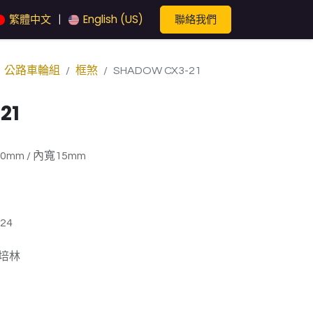
聯絡我們
繁體中文
English (US)
|
公路車輪組
框煞
SHADOW CX3-21
21
mm / 內寬15mm
24
4培林
1