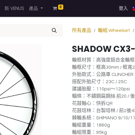
0
新 VENUS
產品
登入
所有產品
輪組 Wheelset
SHADOW CX3-
輪框材質：高強度鋁合金輪框
輪框尺寸：框高30mm / 框寬20
外胎款式：公路車 CLINCHER
搭配外胎尺寸：23C / 25C
建議胎壓：110psi～120psi
輻條：不鏽鋼扁鋼絲 前20 / 後
花鼓軸心：快拆QR
花鼓培林：台製培林 / 前2後
棘輪系統：SHIMANO 9/10/1
輪組重量：1860g
輪組限重：95kg