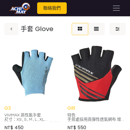
聯絡我們
手套 Glove
G3
GR1
VIVIMAX 高性能手套
特色
尺寸：XS , S , M , L , XL
手背處採用高彈性透氣網布 增強
顏色：時尚黑、石墨藍、莫蘭迪
透氣度與舒適度
NT$
450
NT$
550
灰
手背處有吸水毛巾布材質設計 可