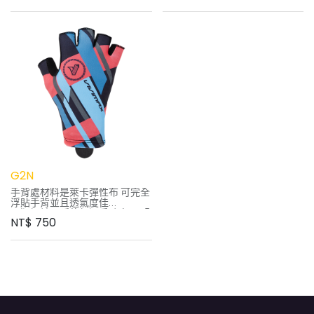
輕易吸收汗水
特色：
手腕處可自行調整合適鬆緊度
透氣好穿戴
手指脫帶設計 可輕易拉脫出手套
無魔鬼氈設計，創新貼合設計
不費力
錦綸提花布料，兼具美觀與功能
手掌處襯墊設計 提升抓握止滑的
性
功效及舒適度
顏色 / 尺寸
黑 / M、L、XL
紅 / M、L、XL
藍 / M、L、XL
橘 / L、XL
軍綠 / L、XL
螢光綠 / L、XL
G2N
手背處材料是萊卡彈性布 可完全
浮貼手背並且透氣度佳
長版設計可延伸超過手腕處 不緊
NT$
750
繃壓迫
手指脫帶設計 可輕易拉脫出手套
不費力
顏色尺寸：
黑藍紅 M / L / XL
黑灰 XS / S / M / L