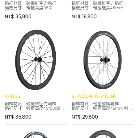
輪框材質：碳纖維空力輪框
輪框材質：碳纖維空力輪框
輪框尺寸：輪框高度35高
輪框尺寸：輪組框高45mm
輪框外寬28mm 輪框內寬
輪框外寬25mm 輪框內寬
NT$
35,800
NT$
19,800
22mm
18mm
外胎款示：Clincher & Tubeless
外胎款示：Clincher & Tubeless
Ready
Ready
外胎建議胎壓：100~120psi
外胎建議胎壓：100~120psi
煞車系統：中心鎖入式
煞車系統：中心鎖入式
花鼓軸心：前後12mm側蓋
花鼓軸心：前後12mm側蓋(QR
花鼓鋼絲：5.2mm碳幅條
轉接座快拆另外購買)
花鼓培林：陶瓷培林
棘輪系統：SHIMANO 10/11S
棘輪系統：SHIMANO 11/12S、
輪組重量：1580g (不含襯帶)
XDR
輪組重量：1350g (不含襯帶)
VENUS
SHADOW NEPTUNE
輪框材質：碳纖維空力輪框
輪框材質：輕量碳纖輪框
輪框尺寸：輪框高度45/50(波浪
輪框尺寸：輪框高度45mm 輪框
框)
寬度 26mm 輪框內寬 19mm
NT$
35,800
NT$
29,800
輪框外寬28mm 輪框內寬
外胎款式：Clincher外胎與
22mm
Tubeless Ready外胎
外胎款示：Clincher & Tubeless
建議胎壓：100~110psi
Ready
內襯帶：23mm TL膠帶
外胎建議胎壓：100~120psi
花鼓本體：RUBAR CNC 5代鋁