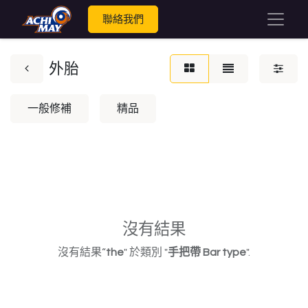
聯絡我們
外胎
一般修補
精品
沒有結果
沒有結果“
the
" 於類別 "
手把帶 Bar type
".