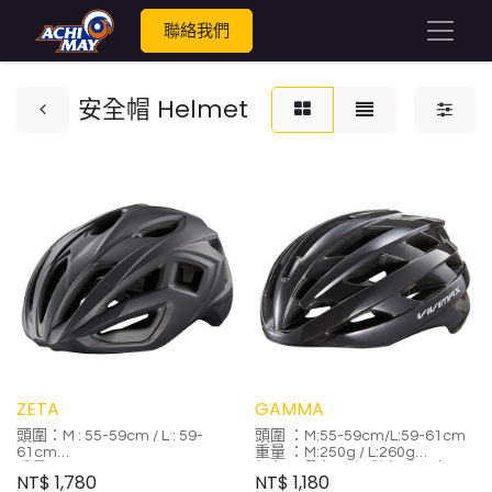
聯絡我們
安全帽 Helmet
ZETA
GAMMA
頭圍：M : 55-59cm / L : 59-
頭圍 ：M:55-59cm/L:59-61cm
61cm
重量 ：M:250g / L:260g
重量：M : 250g/ L : 265g
顏色：曜亮黑/幻彩白/水泥灰/星
NT$
1,780
NT$
1,180
顏色：霧曜黑/冰霧白/紅酒紅/霧
光藍