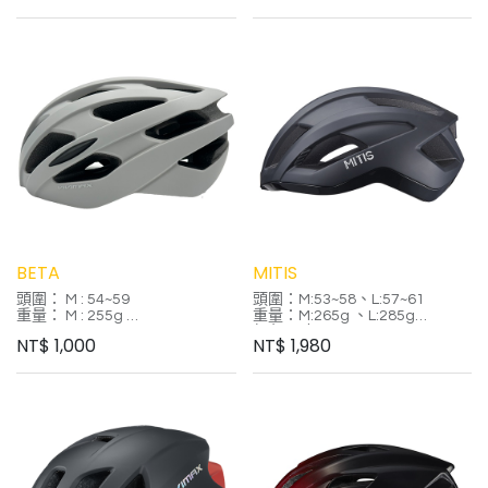
海藍/冷鈦灰/湖水藍
特性:
降溫快 / 風阻更低 / 安全保護提
升
特性：
1. 一體成型 亞洲人頭圍設計
1. 一體成型設計，亞洲人頭圍設
2. 三段式上下可調及調整鈕可依
計
頭圍調整鬆緊 包覆性更佳.
2.可調式旋鈕，依頭圍調整包覆
3. 強化之風洞流量設計 提升散熱
性更加
降溫性能 測試評比為最低風阻設
3. 通過歐盟EN 1078 及台灣CNS
計
衝擊檢驗 認證
4. 通過歐盟EN 1078 及台灣CNS
4.專屬磁扣設計，方便穿脫
認證
BETA
MITIS
頭圍： M : 54~59
頭圍：M:53~58、L:57~61
重量： M : 255g
重量：M:265g 、L:285g
顏色尺寸：
NT$
1,000
NT$
1,980
顏色 & 尺寸
科技黑 M/L
消光灰 M
靜謐藍 M / L
星際銀 M / L
復古綠 M
特性
1.一體成型，亞洲人頭圍設計
特性：
2.可調式旋鈕，依頭圍調整包覆
1.亞洲人頭圍設計
性更佳
2.調整旋鈕依頭圍調整鬆緊，且
3.強化風動流量設計，提升散熱
三段式上下可調，增加包覆性。