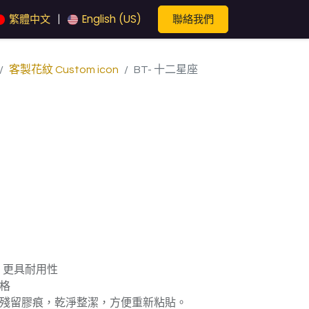
聯絡我們
繁體中文
English (US)
|
客製花紋 Custom icon
BT- 十二星座
，更具耐用性
格
殘留膠痕，乾淨整潔，方便重新粘貼。