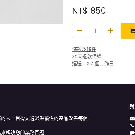
NT$
850
條款及條件
30天退款保證
運送：2-3 個工作日
與
情的人，目標是通過顛覆性的產品改善每個
來解決您的業務問題.