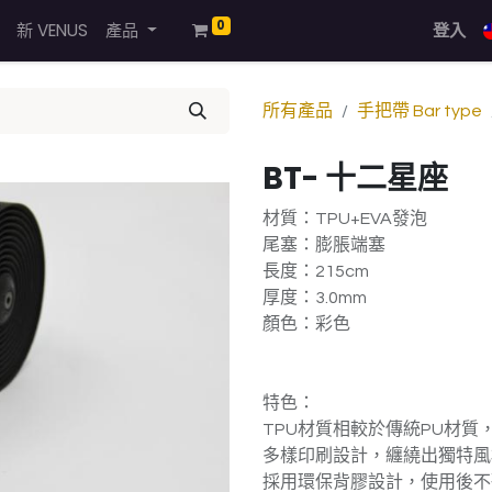
0
新 VENUS
產品
登入
所有產品
手把帶 Bar type
BT- 十二星座
材質：TPU+EVA發泡
尾塞：膨脹端塞
長度：215cm
厚度：3.0mm
顏色：彩色
特色：
TPU材質相較於傳統PU材質
多樣印刷設計，纏繞出獨特風
採用環保背膠設計，使用後不