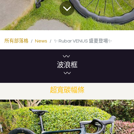
所有部落格
News
✨ Rubar VENUS 盛夏登場✨
〰️
波浪框
〰️
超寬碳幅條