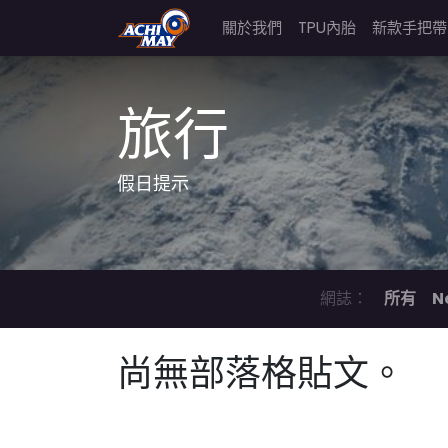
關於我們
TPU內胎
新款手把帶
旅行
假日提示
網誌：
所有
N
尚無部落格貼文。